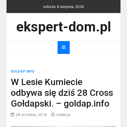
Skip
sobota, 8 sierpnia, 2026
to
content
ekspert-dom.pl
GOŁDAP INFO
W Lesie Kumiecie
odbywa się dziś 28 Cross
Gołdapski. – goldap.info
28 września, 2018
redakcja