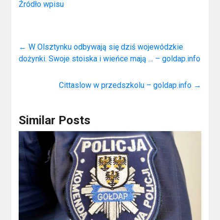
Źródło wpisu
←
W Olsztynku odbywają się dziś wojewódzkie
dożynki. Swoje stoiska i wieńce mają … – goldap.info
Cittaslow w przedszkolu – goldap.info
→
Similar Posts