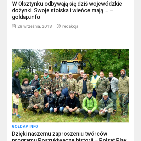
W Olsztynku odbywają się dziś wojewódzkie
dożynki. Swoje stoiska i wieńce mają … –
goldap.info
28 września, 2018
redakcja
GOŁDAP INFO
Dzięki naszemu zaproszeniu twórców
programu Poszukiwacze historii – Polsat Play,