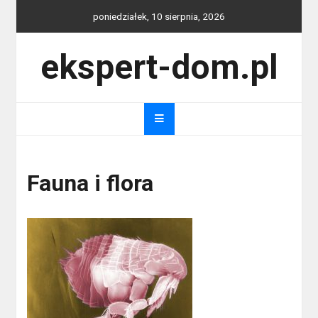
Skip
poniedziałek, 10 sierpnia, 2026
to
content
ekspert-dom.pl
Fauna i flora