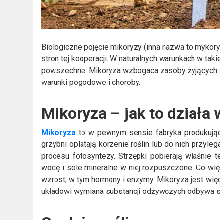
Biologiczne pojęcie mikoryzy (inna nazwa to mykory
stron tej kooperacji. W naturalnych warunkach w taki
powszechne. Mikoryza wzbogaca zasoby żyjących w n
warunki pogodowe i choroby.
Mikoryza – jak to działa
Mikoryza
to w pewnym sensie fabryka produkująca
grzybni oplatają korzenie roślin lub do nich przyle
procesu fotosyntezy. Strzępki pobierają właśnie 
wodę i sole mineralne w niej rozpuszczone. Co więc
wzrost, w tym hormony i enzymy. Mikoryza jest wię
układowi wymiana substancji odżywczych odbywa si