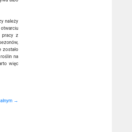
zy należy
otwarciu
 pracy z
 sezonów,
e zostało
roślin na
rto więc
rialnym
→