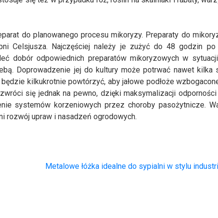
eparat do planowanego procesu mikoryzy. Preparaty do mikory
i Celsjusza. Najczęściej należy je zużyć do 48 godzin po 
śleć dobór odpowiednich preparatów mikoryzowych w sytuacji
bą. Doprowadzenie jej do kultury może potrwać nawet kilka
 będzie kilkukrotnie powtórzyć, aby jałowe podłoże wzbogacon
wróci się jednak na pewno, dzięki maksymalizacji odporności 
zenie systemów korzeniowych przez choroby pasożytnicze. Wa
tni rozwój upraw i nasadzeń ogrodowych.
Metalowe łóżka idealne do sypialni w stylu indust