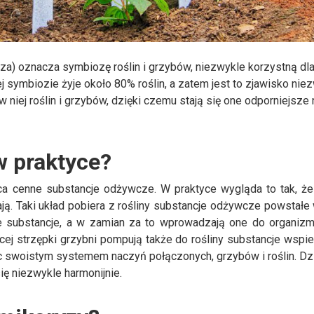
za) oznacza symbiozę roślin i grzybów, niezwykle korzystną dl
ej symbiozie żyje około 80% roślin, a zatem jest to zjawisko nie
iej roślin i grzybów, dzięki czemu stają się one odporniejsze 
 w praktyce?
 cenne substancje odżywcze. W praktyce wygląda to tak, że
gają. Taki układ pobiera z rośliny substancje odżywcze powstałe 
te substancje, a w zamian za to wprowadzają one do organizm
ej strzępki grzybni pompują także do rośliny substancje wspier
c swoistym systemem naczyń połączonych, grzybów i roślin. Dz
ę niezwykle harmonijnie.