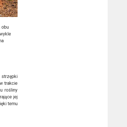
a obu
zwykle
na
 strzępki
w trakcie
u rośliny
ające jej
ięki temu