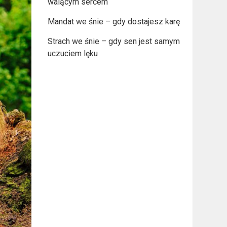
walącym sercem
Mandat we śnie – gdy dostajesz karę
Strach we śnie – gdy sen jest samym
uczuciem lęku