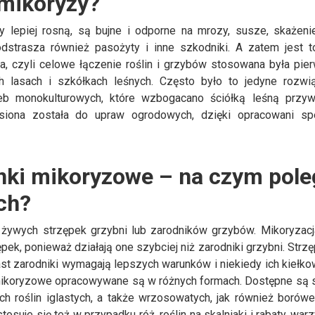
 mikoryzy?
lepiej rosną, są bujne i odporne na mrozy, susze, skażeni
dstrasza również pasożyty i inne szkodniki. A zatem jest 
ja, czyli celowe łączenie roślin i grzybów stosowana była pie
 lasach i szkółkach leśnych. Często było to jedyne rozwi
b monokulturowych, które wzbogacano ściółką leśną przy
esiona została do upraw ogrodowych, dzięki opracowani spe
onki mikoryzowe – na czym pol
ach?
żywych strzępek grzybni lub zarodników grzybów. Mikoryzac
ek, ponieważ działają one szybciej niż zarodniki grzybni. Strzę
iast zarodniki wymagają lepszych warunków i niekiedy ich kiełko
 mikoryzowe opracowywane są w różnych formach. Dostępne są 
 roślin iglastych, a także wrzosowatych, jak również borów
suje się też w przypadku róż, roślin na skalniaki i rabaty, war