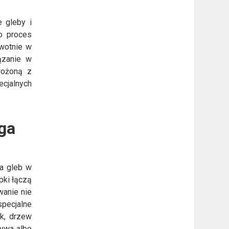
e gleby i
to proces
rwotnie w
ązanie w
wożoną z
cjalnych
ega
ja gleb w
pki łączą
wanie nie
specjalne
ek, drzew
zywa albo