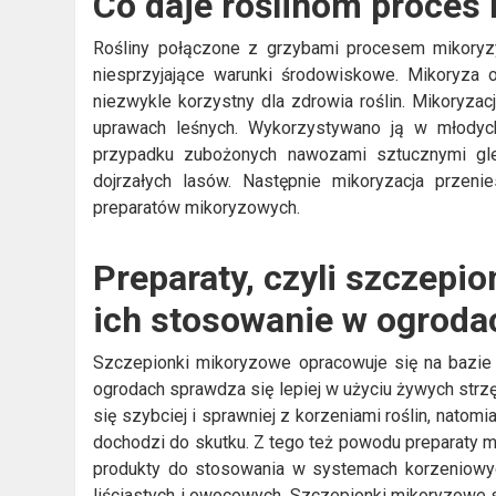
Co daje roślinom proces
Rośliny połączone z grzybami procesem mikoryzy 
niesprzyjające warunki środowiskowe. Mikoryza o
niezwykle korzystny dla zdrowia roślin. Mikoryzac
uprawach leśnych. Wykorzystywano ją w młodych
przypadku zubożonych nawozami sztucznymi gle
dojrzałych lasów. Następnie mikoryzacja przeni
preparatów mikoryzowych.
Preparaty, czyli szczepi
ich stosowanie w ogrod
Szczepionki mikoryzowe opracowuje się na bazie 
ogrodach sprawdza się lepiej w użyciu żywych strzęp
się szybciej i sprawniej z korzeniami roślin, natom
dochodzi do skutku. Z tego też powodu preparaty
produkty do stosowania w systemach korzeniowych
liściastych i owocowych. Szczepionki mikoryzowe sto