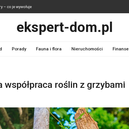
y – co je wywołuje
dzisz się z walącym sercem
ekspert-dom.pl
tajesz karę
jest samym uczuciem lęku
 dokładnie się dzieje
d
Porady
Fauna i flora
Nieruchomości
Finanse
a współpraca roślin z grzybami