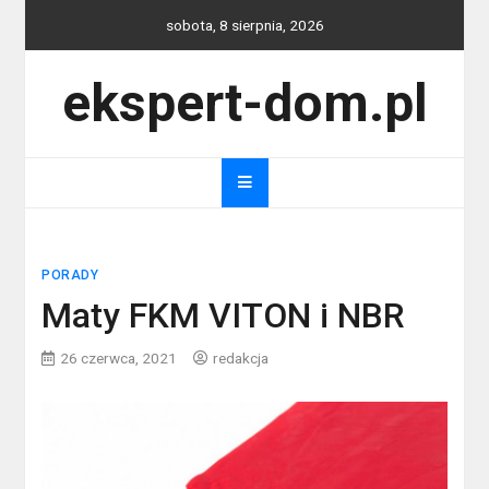
Skip
sobota, 8 sierpnia, 2026
to
content
ekspert-dom.pl
PORADY
Maty FKM VITON i NBR
26 czerwca, 2021
redakcja