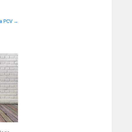
a PCV
→