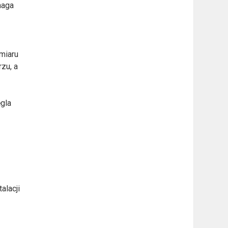
maga
miaru
zu, a
gla
alacji