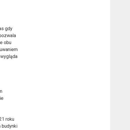
as gdy
 pozwala
ie obu
usuwaniem
j wygląda
im
ie
21 roku
m budynki