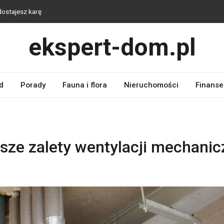
dostajesz karę
en jest samym uczuciem lęku
ekspert-dom.pl
 – gdy ktoś depcze ci po piętach
y staje przed tobą mundur
 budzisz się z walącym sercem
d
Porady
Fauna i flora
Nieruchomości
Finanse
sze zalety wentylacji mechanic