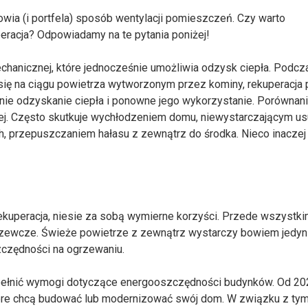
owia (i portfela) sposób wentylacji pomieszczeń. Czy warto
peracja? Odpowiadamy na te pytania poniżej!
echanicznej, które jednocześnie umożliwia odzysk ciepła. Podcz
ra się na ciągu powietrza wytworzonym przez kominy, rekuperacja
śnie odzyskanie ciepła i ponowne jego wykorzystanie. Porównan
jnej. Często skutkuje wychłodzeniem domu, niewystarczającym 
h, przepuszczaniem hałasu z zewnątrz do środka. Nieco inacze
ekuperacja, niesie za sobą wymierne korzyści. Przede wszystk
grzewcze. Świeże powietrze z zewnątrz wystarczy bowiem jedyn
zczędności na ogrzewaniu.
spełnić wymogi dotyczące energooszczędności budynków. Od 20
które chcą budować lub modernizować swój dom. W związku z ty