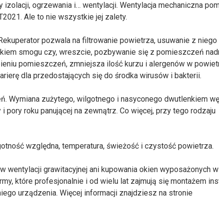
zolacji, ogrzewania i… wentylacji. Wentylacja mechaniczna po
21. Ale to nie wszystkie jej zalety.
 Rekuperator pozwala na filtrowanie powietrza, usuwanie z niego
kiem smogu czy, wreszcie, pozbywanie się z pomieszczeń nad
bieniu pomieszczeń, zmniejsza ilość kurzu i alergenów w powietr
rierę dla przedostających się do środka wirusów i bakterii.
ień. Wymiana zużytego, wilgotnego i nasyconego dwutlenkiem wę
 pory roku panującej na zewnątrz. Co więcej, przy tego rodzaju
otność względna, temperatura, świeżość i czystość powietrza.
w wentylacji grawitacyjnej ani kupowania okien wyposażonych w
rmy, które profesjonalnie i od wielu lat zajmują się montażem inst
ego urządzenia. Więcej informacji znajdziesz na stronie